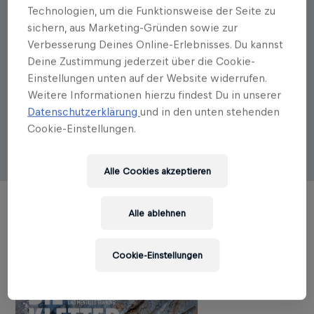
Technologien, um die Funktionsweise der Seite zu
Autorenportrait
sichern, aus Marketing-Gründen sowie zur
Stian Christopherson
Verbesserung Deines Online-Erlebnisses. Du kannst
Deine Zustimmung jederzeit über die Cookie-
Stian Christophersen ist Physiotherapeut und Trainer,
Einstellungen unten auf der Website widerrufen.
klettert seit über 20 Jahren, war Athlet in der
Weitere Informationen hierzu findest Du in unserer
Nationalmannschaft und wurde 2009 norwegischer
Datenschutzerklärung
und in den unten stehenden
Meister im Bouldern. Stian ist ehemaliger
Cookie-Einstellungen.
Nationalmannschaftstrainer im Klettern und Personal
Trainer für einige der besten Kletterer Norwegens.
Alle Cookies akzeptieren
Alle ablehnen
TITEL DES AUTORS
Cookie-Einstellungen