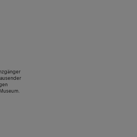
enzgänger
tausender
igen
 Museum.