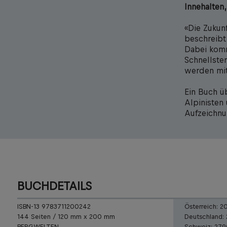
Innehalten
«Die Zukunf
beschreibt
Dabei komm
Schnellste
werden mit
Ein Buch ü
Alpinisten
Aufzeichnu
BUCHDETAILS
ISBN-13 9783711200242
Österreich:
2
144 Seiten / 120 mm x 200 mm
Deutschland:
BERGWELTEN
Schweiz:
27.