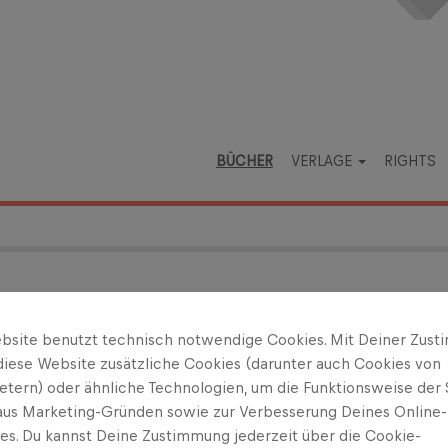
BÜCHER
VERLAGE
RIGHTS
essner
bsite benutzt technisch notwendige Cookies. Mit Deiner Zus
diese Website zusätzliche Cookies (darunter auch Cookies von
 in die Berge
ietern) oder ähnliche Technologien, um die Funktionsweise der 
 aus Marketing-Gründen sowie zur Verbesserung Deines Online-
termin: 22.04.2021
ses. Du kannst Deine Zustimmung jederzeit über die Cookie-
Natur: Bergsteigen für die Seele