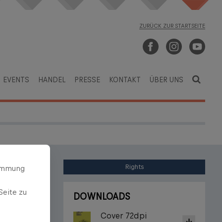
ZURÜCK ZUR STARTSEITE
EVENTS
HANDEL
PRESSE
KONTAKT
ÜBER UNS
Rights
timmung
Seite zu
DOWNLOADS
Cover 72dpi