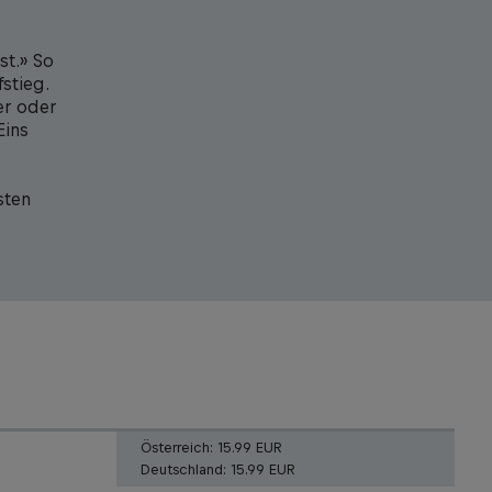
st.» So
stieg.
er oder
Eins
sten
Österreich:
15.99 EUR
Deutschland:
15.99 EUR