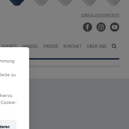
ZURÜCK ZUR STARTSEITE
EVENTS
HANDEL
PRESSE
KONTAKT
ÜBER UNS
timmung
Seite zu
hierzu
 Cookie-
eler,
025 den
tieren