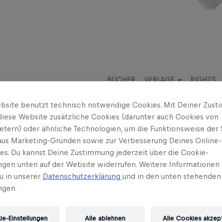
BÜCHER
VERLAGE
RIGHTS
bsite benutzt technisch notwendige Cookies. Mit Deiner Zus
diese Website zusätzliche Cookies (darunter auch Cookies von
ietern) oder ähnliche Technologien, um die Funktionsweise der 
 aus Marketing-Gründen sowie zur Verbesserung Deines Online-
ses. Du kannst Deine Zustimmung jederzeit über die Cookie-
ungen unten auf der Website widerrufen. Weitere Informationen 
u in unserer
Datenschutzerklärung
und in den unten stehenden
ngen.
hischer Radiomoderator für FM4 und Ö1, Journalist, Schauspi
ebt in Wien. Seine FM4-Serie »4000 Jahre Niederlagen« hat 2
e-Einstellungen
Alle ablehnen
Alle Cookies akzep