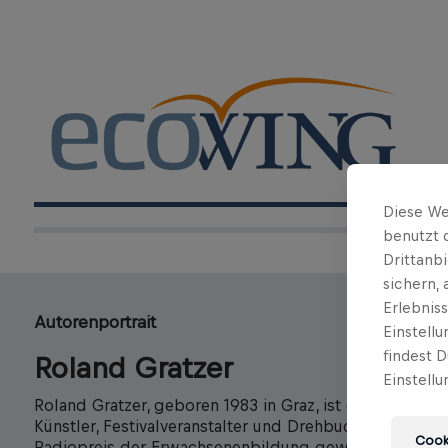
Diese We
benutzt 
Drittanb
sichern,
Erlebnis
Autorenportrait
Einstell
findest D
Roland Gratzer
Einstellu
Roland Gratzer, geboren 1983 in Graz, ist ein österreic
Künstler, Festivalveranstalter und Drehbuchautor. Er l
Cooki
Radiopreis der Erwachsenenbildung gewonnen.