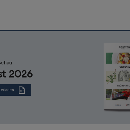
schau
st 2026
terladen