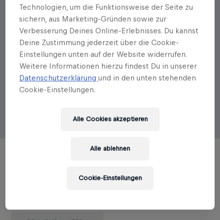
Technologien, um die Funktionsweise der Seite zu
Autorenportrait
sichern, aus Marketing-Gründen sowie zur
Seymour M. Hersh
Verbesserung Deines Online-Erlebnisses. Du kannst
Deine Zustimmung jederzeit über die Cookie-
Seymour Hersh, geboren 1937 in Chicago,
Einstellungen unten auf der Website widerrufen.
profiliertester Aufdeckerjournalist der USA, arbeitete
Weitere Informationen hierzu findest Du in unserer
u.a. für den New Yorker, die New York Times. Er
Datenschutzerklärung
und in den unten stehenden
schrieb Schlüssel-Artikel über den Umsturz in Chile,
Cookie-Einstellungen.
Watergate, die Kennedys, My Lai, die kriminellen
Aktivitäten des CIA u.v.m. Sein Biograph nennt ihn:
freundlich, distanziert, frech, rau und leidenschaftlich.
Alle Cookies akzeptieren
Alle ablehnen
TITEL DES AUTORS
Cookie-Einstellungen