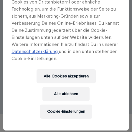
Cookies von Drittanbietern) oder ähnliche
Autorenportrait
Technologien, um die Funktionsweise der Seite zu
sichern, aus Marketing-Gründen sowie zur
Matthias Krön
Verbesserung Deines Online-Erlebnisses. Du kannst
Deine Zustimmung jederzeit über die Cookie-
Matthias Krön, geb. 1969 in Salzburg, studierte
Sinologie, Philosophie und Geschichte in Wien und
Einstellungen unten auf der Website widerrufen.
Taipeh. Anschließend übernahm er die
Weitere Informationen hierzu findest Du in unserer
Vertriebsleitung der Molkereigenossenschaft
Datenschutzerklärung
und in den unten stehenden
Oberwart. Während dieser Zeit begann er, pflanzliche
Cookie-Einstellungen.
Alternativen zu Milch und Milchprodukten zu
entwickeln und sie erfolgreich in Österreich und
Europa zu etablieren. Seit 2011 ist er Chairman der
Alle Cookies akzeptieren
Organisation Donau Soja und setzt sich für einen
nachhaltigen und regionalen Anbau von Soja ohne
Gentechnik in Europa ein. Krön lebt mit seiner Familie
Alle ablehnen
in Wien.
Cookie-Einstellungen