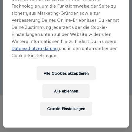
Autorenportrait
Technologien, um die Funktionsweise der Seite zu
sichern, aus Marketing-Gründen sowie zur
Sabine Reinhardus
Verbesserung Deines Online-Erlebnisses. Du kannst
Deine Zustimmung jederzeit über die Cookie-
Huib Modderkolk, geboren 1982, ist investigativer
Einstellungen unten auf der Website widerrufen.
Journalist bei der Tageszeitung »de Volkskrant«. Er
Weitere Informationen hierzu findest Du in unserer
beschäftigt sich vor allem mit den Schattenseiten
Datenschutzerklärung
und in den unten stehenden
der Digitalisierung, der Arbeit der Geheimdienste
und der Bedrohung durch digitale Netzwerke. Er
Cookie-Einstellungen.
arbeitet u. a. zusammen mit »The Wall Street Journal«
oder der »NY Times«. Modderkolk gewann die
Alle Cookies akzeptieren
renommierten Journalistenpreise »De Tegel« (2016)
und »De Loep« (2018).
Alle ablehnen
Cookie-Einstellungen
TITEL DES AUTORS