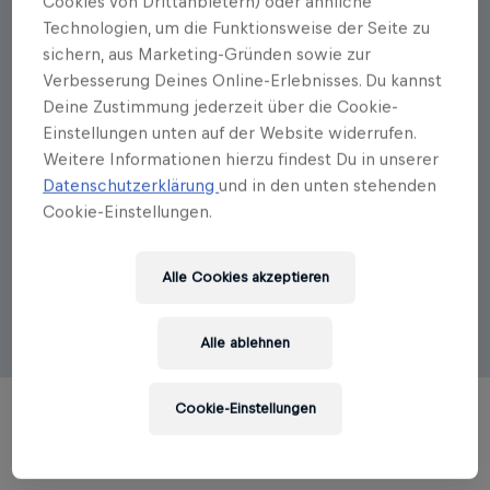
Cookies von Drittanbietern) oder ähnliche
Autorenportrait
Technologien, um die Funktionsweise der Seite zu
sichern, aus Marketing-Gründen sowie zur
Stephan Schulmeister
Verbesserung Deines Online-Erlebnisses. Du kannst
Deine Zustimmung jederzeit über die Cookie-
Stephan Schulmeister, geboren 1947, forschte von
Einstellungen unten auf der Website widerrufen.
1972 bis 2012 am von Friedrich A. von Hayek
Weitere Informationen hierzu findest Du in unserer
gegründeten Wirtschaftsforschungsinstitut WIFO in
Wien und gehört zu den bekanntesten Ökonomen
Datenschutzerklärung
und in den unten stehenden
Österreichs. Seine Forschungsschwerpunkte sind die
Cookie-Einstellungen.
längerfristige Wirtschaftsentwicklung und das
Verhältnis von Real- zur Finanzwirtschaft. Er kritisiert
den Neoliberalismus als Ideologie im Interesse des
Alle Cookies akzeptieren
Finanzkapitals, nicht des Realkapitals, und sieht sich
daher als Freund des Unternehmertums.
Alle ablehnen
Cookie-Einstellungen
TITEL DES AUTORS