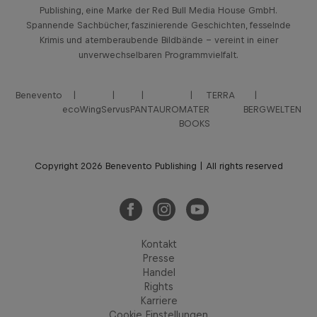
Publishing, eine Marke der Red Bull Media House GmbH.
Spannende Sachbücher, faszinierende Geschichten, fesselnde
Krimis und atemberaubende Bildbände – vereint in einer
unverwechselbaren Programmvielfalt.
Benevento
TERRA
ecoWing
Servus
PANTAURO
MATER
BERGWELTEN
BOOKS
Copyright 2026 Benevento Publishing | All rights reserved
Kontakt
Presse
Handel
Rights
Karriere
Cookie Einstellungen