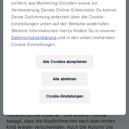
sichern, aus Marketing-Gründen sowie zur
Verbesserung Deines Online-Erlebnisses. Du kannst
Deine Zustimmung jederzeit über die Cookie-
Einstellungen unten auf der Website widerrufen.
Weitere Informationen hierzu findest Du in unserer
Datenschutzerklärung
und in den unten stehenden
Cookie-Einstellungen.
Ute Woltron
Alle Cookies akzeptieren
Heute nicht, ich hab Migräne
Erscheinungstermin: 21.08.2025
Alle ablehnen
Was ist Migräne? Wege zu einer ganz individuellen
Therapie
Cookie-Einstellungen
Die Auslöser von Migräne können vielfältig sein. Mal
heißt es „Einfach keine Schokolade essen, denn
Histamin ist die Ursache.“ Eine andere Theorie
besagt, dass die Kopfschmerzen nach dem ersten
Kind wieder verschwinden. Auch die Autorin Ute