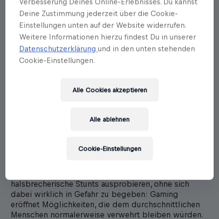
Verbesserung Deines Online-Erlebnisses. Du kannst
Deine Zustimmung jederzeit über die Cookie-
Einstellungen unten auf der Website widerrufen.
Weitere Informationen hierzu findest Du in unserer
Datenschutzerklärung
und in den unten stehenden
Cookie-Einstellungen.
Johanna Pirker
Alle Cookies akzeptieren
The Game is On
Alle ablehnen
Erscheinungstermin: 16.10.2025
Viel mehr als ein Hobby: Was Videospiele alles
Cookie-Einstellungen
können
In fremde Welten eintauchen, Abenteuer erleben und
halsbrecherische Stunts ausprobieren, ohne sich
dabei wirklich in Gefahr zu begeben: Gaming
eröffnet Möglichkeiten, die dem durchschnittlichen
Menschen normalerweise verwehrt bleiben würden.