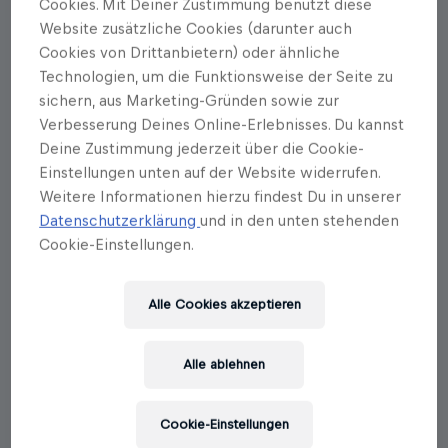
Cookies. Mit Deiner Zustimmung benutzt diese
Website zusätzliche Cookies (darunter auch
Cookies von Drittanbietern) oder ähnliche
Technologien, um die Funktionsweise der Seite zu
sichern, aus Marketing-Gründen sowie zur
Verbesserung Deines Online-Erlebnisses. Du kannst
Deine Zustimmung jederzeit über die Cookie-
Einstellungen unten auf der Website widerrufen.
Wolfgang Maria Gran
Weitere Informationen hierzu findest Du in unserer
Vom Tellerwäscher zum
Datenschutzerklärung
und in den unten stehenden
Cookie-Einstellungen.
Visionär
Erscheinungstermin: 25.02.2021
Alle Cookies akzeptieren
Die Erfolgsgeschichte von Öko-Revoluzzer Sepp
Dygruber
Alle ablehnen
Als er mit seinen claro-Geschirrspültabs gegen die
internationalen Giganten antrat, erklärte man ihn für
Cookie-Einstellungen
verrückt. Doch Sepp Dygruber ist ein Mann mit