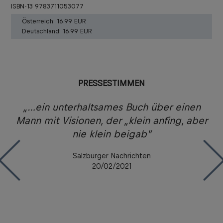
ISBN-13 9783711053077
Österreich:
16.99 EUR
Deutschland:
16.99 EUR
PRESSESTIMMEN
it
„…ein unterhaltsames Buch über einen
„
e.
Mann mit Visionen, der „klein anfing, aber
e
und
nie klein beigab”
Wi
te
i
Salzburger Nachrichten
20/02/2021