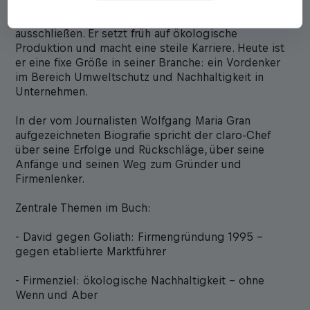
Visionen – und beweist, dass sich umweltbewusstes
Handeln und kommerzieller Erfolg nicht
ausschließen. Er setzt früh auf ökologische
Produktion und macht eine steile Karriere. Heute ist
er eine fixe Größe in seiner Branche: ein Vordenker
im Bereich Umweltschutz und Nachhaltigkeit in
Unternehmen.
In der vom Journalisten Wolfgang Maria Gran
aufgezeichneten Biografie spricht der claro-Chef
über seine Erfolge und Rückschläge, über seine
Anfänge und seinen Weg zum Gründer und
Firmenlenker.
Zentrale Themen im Buch:
- David gegen Goliath: Firmengründung 1995 –
gegen etablierte Marktführer
- Firmenziel: ökologische Nachhaltigkeit – ohne
Wenn und Aber