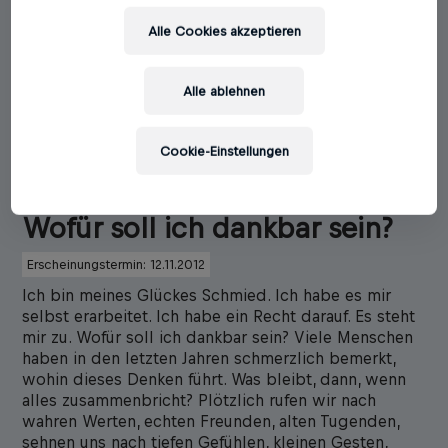
Alle Cookies akzeptieren
Alle ablehnen
Cookie-Einstellungen
Barbara Stöckl
Wofür soll ich dankbar sein?
Erscheinungstermin: 12.11.2012
Ich bin meines Glückes Schmied. Ich habe es mir
selbst erarbeitet. Ich habe ein Recht darauf. Es steht
mir zu. Wofür soll ich dankbar sein? Viele Menschen
haben in den letzten Jahren schmerzlich bemerkt,
wohin dieses Denken führt. Was bleibt, dann, wenn
alles zusammenbricht? Plötzlich rufen wir nach
wahren Werten, echten Freunden, alten Tugenden,
sehnen uns nach tiefen Gefühlen, kleinen Gesten,