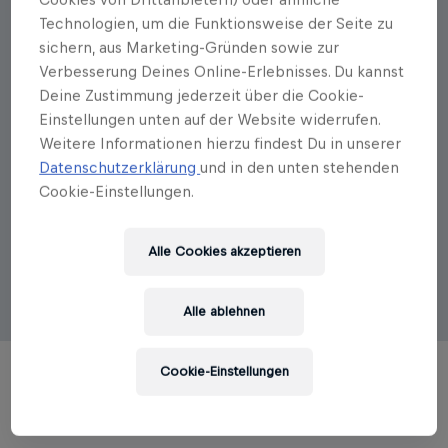
Technologien, um die Funktionsweise der Seite zu
Autorenportrait
sichern, aus Marketing-Gründen sowie zur
Verbesserung Deines Online-Erlebnisses. Du kannst
Christina Wasenegger
Deine Zustimmung jederzeit über die Cookie-
Einstellungen unten auf der Website widerrufen.
Anja Fischer wurde 1980 in Graz geboren. Heute lebt
die zweifache Mutter mit ihrer Familie im Salzburger
Weitere Informationen hierzu findest Du in unserer
Land, wo sie als diplomierte Kräuterfee, freie Autorin
Datenschutzerklärung
und in den unten stehenden
und Storytellerin arbeitet. Auf ihrem Natur-Blog
Cookie-Einstellungen.
»Gänseblümchen und Sonnenschein« schreibt sie
über das Landleben mit Kindern und nimmt ihre
Leser auf Kräuterentdeckungsreise mit. Außerdem
Alle Cookies akzeptieren
gibt sie ihre Kräuterliebe gerne in Workshops für
Groß und Klein weiter.
Alle ablehnen
Cookie-Einstellungen
TITEL DES AUTORS