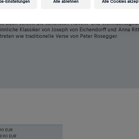
termin: 06.11.2014
e-Einstellungen
Alle ablehnen
Alle Cookies akzep
h, ich habe das Christkind gesehn! Es kam aus dem Walde,
oll Schnee, mit rotgefrorenem Näschen. Die kleinen Hände 
es Buch vereint die schönsten Advent- und Weihnachtsgedi
innliche Klassiker von Joseph von Eichendorff und Anna Rit
treten wie traditionelle Verse von Peter Rosegger.
90 EUR
8.90 EUR