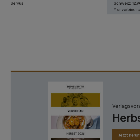
Servus
Schweiz:
12.
* unverbindli
Verlagsvor
Herb
Jetzt herun