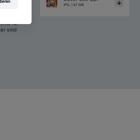
tieren
JPG, 1.47 MB
 das
taten ihm
chte für
ter sind