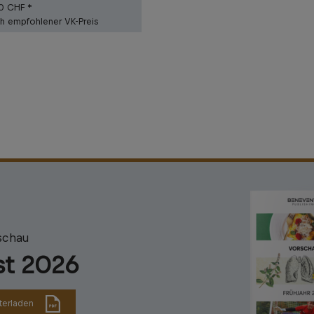
90 CHF *
ch empfohlener VK-Preis
schau
st 2026
terladen