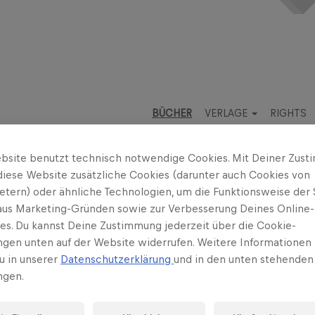
BÜCHER
VERLAGE
RIGHTS
bsite benutzt technisch notwendige Cookies. Mit Deiner Zus
nder
diese Website zusätzliche Cookies (darunter auch Cookies von
ietern) oder ähnliche Technologien, um die Funktionsweise der 
 aus Marketing-Gründen sowie zur Verbesserung Deines Online-
ses. Du kannst Deine Zustimmung jederzeit über die Cookie-
ner
Lucie Göpfert
ungen unten auf der Website widerrufen. Weitere Informationen 
u in unserer
Datenschutzerklärung
und in den unten stehenden
roße kleine Buch: Weihnachtsgedi
ngen.
nder