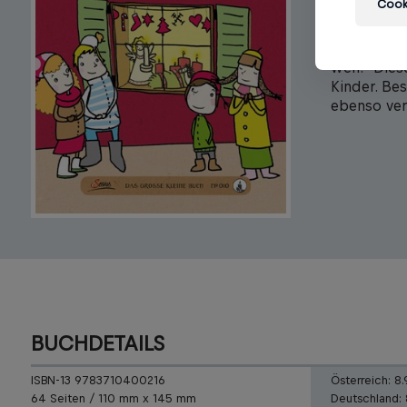
Erscheinungs
Cooki
„Denkt euc
Mützchen v
weh.“ Dies
Kinder. Bes
ebenso ver
BUCHDETAILS
ISBN-13 9783710400216
Österreich:
8.
64 Seiten / 110 mm x 145 mm
Deutschland: