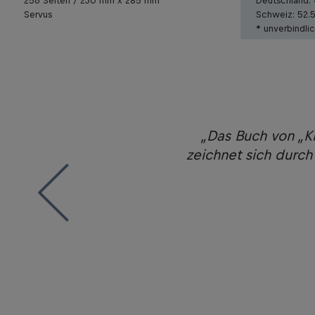
256 Seiten / 230 mm x 285 mm
Deutschland:
Servus
Schweiz:
52.
* unverbindli
 sein – und ist gespickt mit
„Das Buch von „K
pretiert.”
zeichnet sich durch