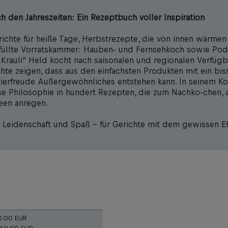
h den Jahreszeiten: Ein Rezeptbuch voller Inspiration
chte für heiße Tage, Herbstrezepte, die von innen wärmen
efüllte Vorratskammer: Hauben- und Fernsehkoch sowie Pod
„Krauli“ Held kocht nach saisonalen und regionalen Verfügb
chte zeigen, dass aus den einfachsten Produkten mit ein bi
ierfreude Außergewöhnliches entstehen kann. In seinem K
iese Philosophie in hundert Rezepten, die zum Nachko-chen, 
een anregen.
 Leidenschaft und Spaß – für Gerichte mit dem gewissen E
0.00 EUR