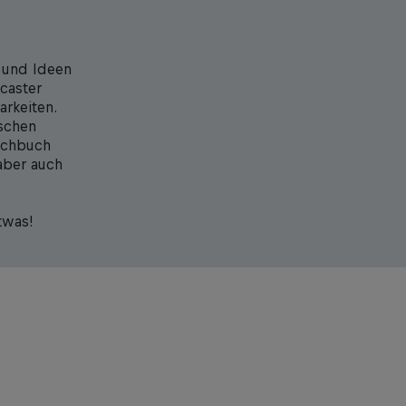
 und Ideen
caster
arkeiten.
sschen
ochbuch
aber auch
twas!