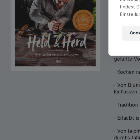
findest D
Er steht ni
Einstellu
Wirtshaus a
Leben eing
einen kuli
Cooki
Saisonalitä
mit intern
g'schmacki
gefüllte V
- Kochen n
- Von Blun
Einflüssen
- Tradition
- Erlaubt i
- Von leic
durchs Jah