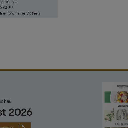
28.00 EUR
90 CHF *
ch empfohlener VK-Preis
schau
st 2026
terladen