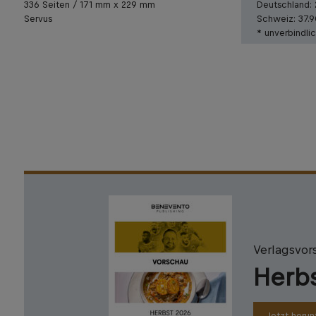
336 Seiten / 171 mm x 229 mm
Deutschland:
Servus
Schweiz:
37.
* unverbindli
Verlagsvor
Herb
Jetzt herun