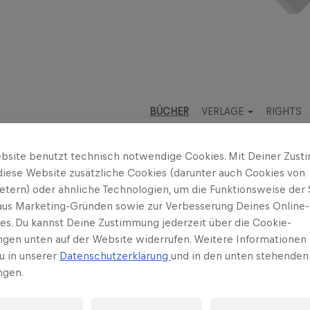
BÜCHER
VERLAGE
RIGHTS
bsite benutzt technisch notwendige Cookies. Mit Deiner Zus
diese Website zusätzliche Cookies (darunter auch Cookies von
ietern) oder ähnliche Technologien, um die Funktionsweise der 
 aus Marketing-Gründen sowie zur Verbesserung Deines Online-
ses. Du kannst Deine Zustimmung jederzeit über die Cookie-
ungen unten auf der Website widerrufen. Weitere Informationen 
u in unserer
Datenschutzerklärung
und in den unten stehenden
n
ngen.
ermin: 19.11.2016
 träumt von einem Baumhaus oder einer Hütte im Wald, ganz