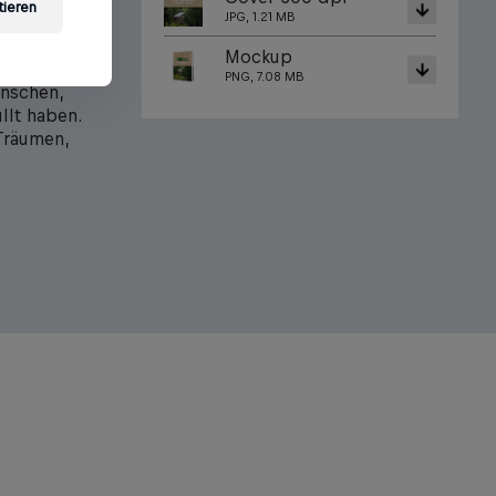
tieren
JPG, 1.21 MB
ieses Kind
et. Es muss
Mockup
bst
PNG, 7.08 MB
enschen,
llt haben.
Träumen,