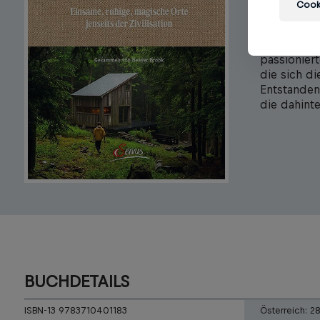
Cooki
allein. Und
und dieses
nur noch g
passionier
die sich d
Entstanden
die dahinte
BUCHDETAILS
ISBN-13 9783710401183
Österreich:
2