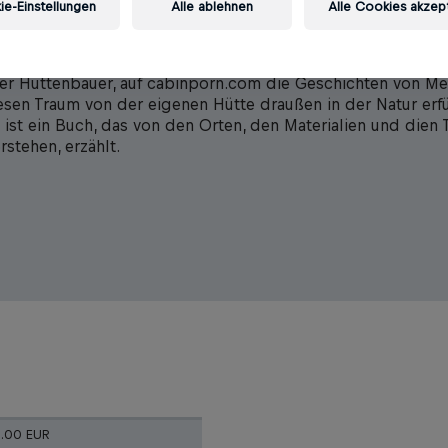
e-Einstellungen
Alle ablehnen
Alle Cookies akzep
 dieser Traum hört nie auf. In jedem von uns gibt es noch d
 Haus, fertig gesponnen, im Kopf konstruiert und eingericht
ebaut werden. Seit vielen Jahren versammelt Zach Klein, sel
ter Hüttenbauer, auf cabinporn.com die Geschichten von M
iesen Traum von der eigenen Hütte draußen in der Natur erfü
 ist ein Buch, das von den Orten, den Materialien und dien 
rstehen, erzählt.
8.00 EUR