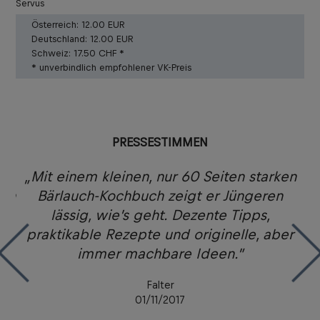
Servus
Österreich:
12.00 EUR
Deutschland:
12.00 EUR
Schweiz:
17.50 CHF *
* unverbindlich empfohlener VK-Preis
PRESSESTIMMEN
rt
„Mit einem kleinen, nur 60 Seiten starken
den
Bärlauch-Kochbuch zeigt er Jüngeren
da
lässig, wie’s geht. Dezente Tipps,
praktikable Rezepte und originelle, aber
immer machbare Ideen.”
K
Falter
01/11/2017