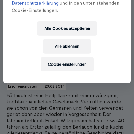
Datenschutzerklärung
und in den unten stehenden
Cookie-Einstellungen.
Alle Cookies akzeptieren
Alle ablehnen
Eckart Witzigmann
Meine besten
Cookie-Einstellungen
Bärlauchrezepte
Erscheinungstermin: 23.02.2017
Bärlauch ist eine Heilpflanze mit einem würzigen,
knoblauchähnlichen Geschmack. Vermutlich wurde
sie schon von den Germanen und Kelten verwendet,
geriet dann aber wieder in Vergessenheit. Der
Jahrhundertkoch Eckart Witzigmann hat vor etwa 40
Jahren als Erster zufällig den Bärlauch für die Küche
wiederentdeckt. Seine persönliche Geschichte dazu