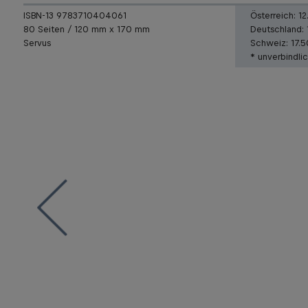
ISBN-13 9783710404061
Österreich:
12
80 Seiten / 120 mm x 170 mm
Deutschland:
Servus
Schweiz:
17.
* unverbindli
 of Salzburg“ geschrieben,
 und Filmtouris verstehen