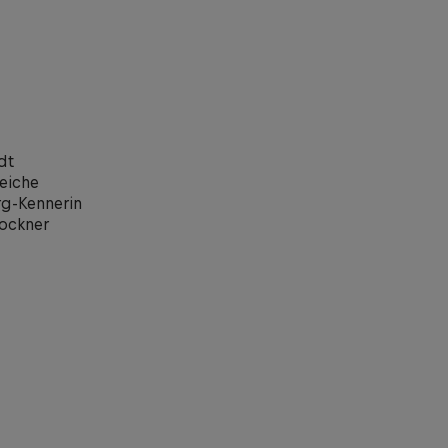
dt
reiche
rg-Kennerin
lockner