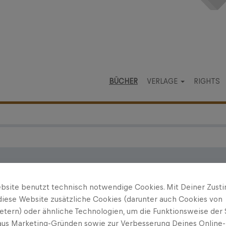
BÜCHER
VERLAGE
RIGHTS
ipp
bsite benutzt technisch notwendige Cookies. Mit Deiner Zus
ound of Salzburg
diese Website zusätzliche Cookies (darunter auch Cookies von
termin: 16.10.2025
ietern) oder ähnliche Technologien, um die Funktionsweise der 
 aus Marketing-Gründen sowie zur Verbesserung Deines Online-
er, meine Träume«: Wie Salzburg zur Kulisse eines Filmklas