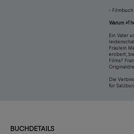
- Filmbuch
Warum »The
Ein Vater u
leidenscha
Fräulein M
erobert, be
Films? Fra
Originaldre
Die Verbin
für Salzbu
BUCHDETAILS