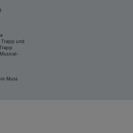
t
ie
n Trapp und
 Trapp
 Musical-
ein Muss