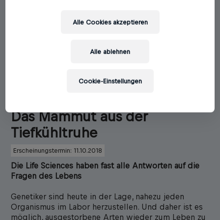
Alle Cookies akzeptieren
Alle ablehnen
Cookie-Einstellungen
Britt Wray
Das Mammut aus der
Tiefkühltruhe
Erscheinungstermin: 11.10.2018
Die Life Sciences haben fast alle Antworten auf die
Fragen des Lebens
Genetiker sind heute in der Lage, nahezu jeden
Organismus im Labor herzustellen. Und daher ist es
möglich, ausgestorbene Arten wieder zum Leben zu