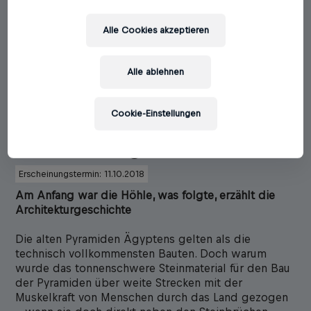
Alle Cookies akzeptieren
Alle ablehnen
Cookie-Einstellungen
E.W. Heine
New York liegt im Neandertal
Erscheinungstermin: 11.10.2018
Am Anfang war die Höhle, was folgte, erzählt die
Architekturgeschichte
Die alten Pyramiden Ägyptens gelten als die
technisch vollkommensten Bauten. Doch warum
wurde das tonnenschwere Steinmaterial für den Bau
der Pyramiden über weite Strecken mit der
Muskelkraft von Menschen durch das Land gezogen