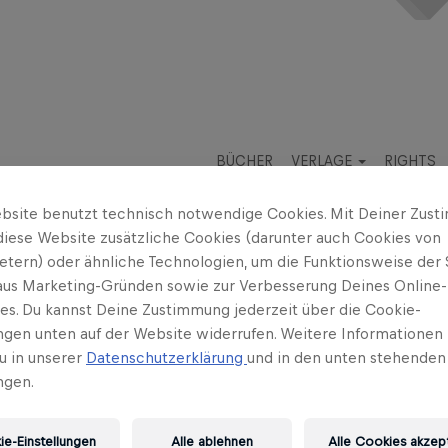
BÜCHER
VERLAGE
RIGHTS
bsite benutzt technisch notwendige Cookies. Mit Deiner Zus
diese Website zusätzliche Cookies (darunter auch Cookies von
ietern) oder ähnliche Technologien, um die Funktionsweise der 
 aus Marketing-Gründen sowie zur Verbesserung Deines Online-
ses. Du kannst Deine Zustimmung jederzeit über die Cookie-
ungen unten auf der Website widerrufen. Weitere Informationen 
u in unserer
Datenschutzerklärung
und in den unten stehenden
ngen.
 Autorin. Sie beschloss nach dem Studium, ihre beiden Leide
 über physikalisch-naturwissenschaftliche Phänomene für e
e-Einstellungen
Alle ablehnen
Alle Cookies akzep