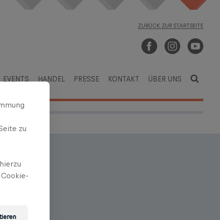
ZURÜCK ZUR STARTSEITE
EVENTS
HANDEL
PRESSE
KONTAKT
ÜBER UNS
timmung
Seite zu
hierzu
 Cookie-
nschaften
in breites
tieren