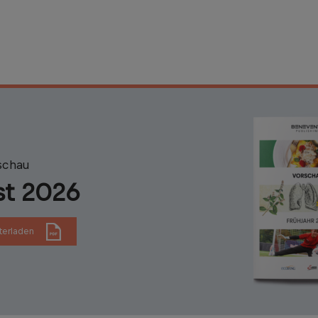
schau
st 2026
terladen