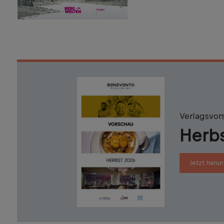
Verlagsvor
Herb
Jetzt herun