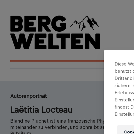
Diese We
benutzt 
Drittanb
sichern,
Erlebnis
Autorenportrait
Einstell
findest D
Laëtitia Locteau
Einstellu
Blandine Pluchet ist eine französische Physikerin und
miteinander zu verbinden, und schreibt seitdem Bücher
Cooki
Publikum.