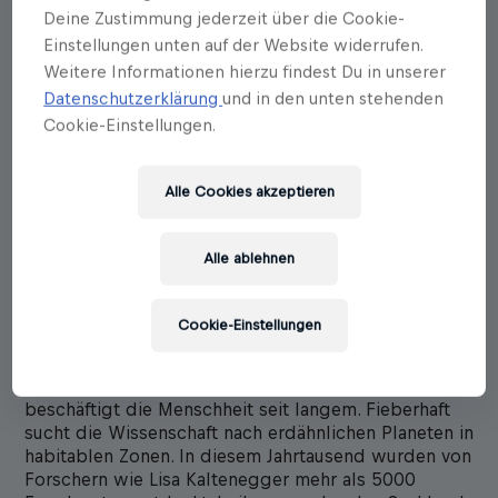
Deine Zustimmung jederzeit über die Cookie-
Einstellungen unten auf der Website widerrufen.
Weitere Informationen hierzu findest Du in unserer
Datenschutzerklärung
und in den unten stehenden
Cookie-Einstellungen.
Alle Cookies akzeptieren
Lisa Kaltenegger
Sind wir allein im Universum?
Alle ablehnen
Erscheinungstermin: 14.12.2023
Cookie-Einstellungen
Gibt es da draußen Aliens oder gar eine zweite
Erde?
Die Frage nach der Existenz außerirdischen Lebens
beschäftigt die Menschheit seit langem. Fieberhaft
sucht die Wissenschaft nach erdähnlichen Planeten in
habitablen Zonen. In diesem Jahrtausend wurden von
Forschern wie Lisa Kaltenegger mehr als 5000