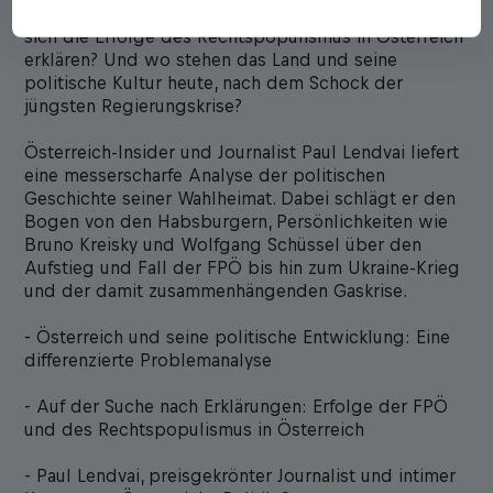
österreichische Identität anzuknüpfen? Womit lassen
sich die Erfolge des Rechtspopulismus in Österreich
erklären? Und wo stehen das Land und seine
politische Kultur heute, nach dem Schock der
jüngsten Regierungskrise?
Österreich-Insider und Journalist Paul Lendvai liefert
eine messerscharfe Analyse der politischen
Geschichte seiner Wahlheimat. Dabei schlägt er den
Bogen von den Habsburgern, Persönlichkeiten wie
Bruno Kreisky und Wolfgang Schüssel über den
Aufstieg und Fall der FPÖ bis hin zum Ukraine-Krieg
und der damit zusammenhängenden Gaskrise.
- Österreich und seine politische Entwicklung: Eine
differenzierte Problemanalyse
- Auf der Suche nach Erklärungen: Erfolge der FPÖ
und des Rechtspopulismus in Österreich
- Paul Lendvai, preisgekrönter Journalist und intimer