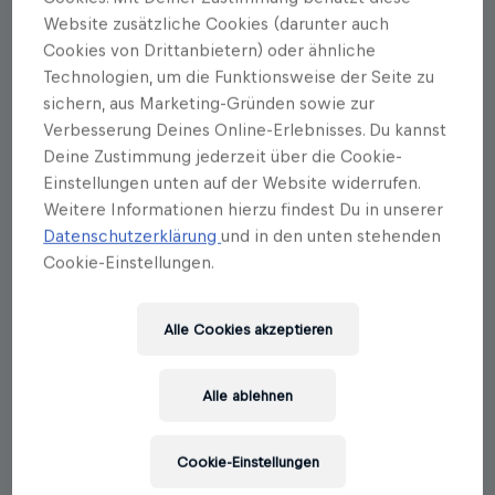
Website zusätzliche Cookies (darunter auch
Cookies von Drittanbietern) oder ähnliche
Technologien, um die Funktionsweise der Seite zu
sichern, aus Marketing-Gründen sowie zur
Verbesserung Deines Online-Erlebnisses. Du kannst
Deine Zustimmung jederzeit über die Cookie-
Einstellungen unten auf der Website widerrufen.
Paul Lendvai
Weitere Informationen hierzu findest Du in unserer
Datenschutzerklärung
und in den unten stehenden
Vielgeprüftes Österreich
Cookie-Einstellungen.
Erscheinungstermin: 07.12.2022
Die politische Geschichte Österreichs: Eine
Alle Cookies akzeptieren
zwiespältige Bilanz
Ob Jörg Haider, Heinz-Christian Strache oder
Alle ablehnen
Sebastian Kurz: Österreichs Politiker haben in den
vergangenen Jahren regelmäßig für Schlagzeilen
gesorgt. Wie gelingt es charismatischen
Cookie-Einstellungen
Persönlichkeiten immer wieder, an die