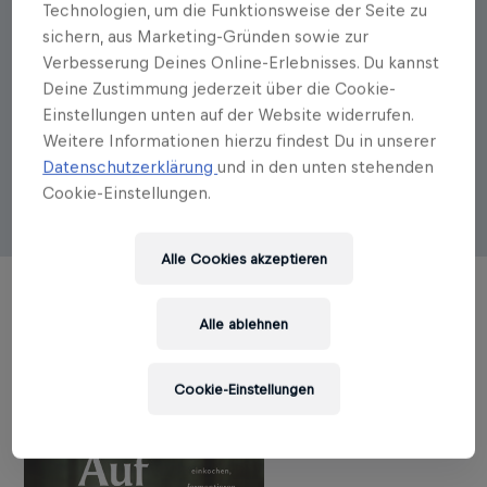
Technologien, um die Funktionsweise der Seite zu
sichern, aus Marketing-Gründen sowie zur
Autorenportrait
Verbesserung Deines Online-Erlebnisses. Du kannst
Margit Brauneder
Deine Zustimmung jederzeit über die Cookie-
Einstellungen unten auf der Website widerrufen.
Margit Brauneder war Fachvorständin an der HBLW
Weitere Informationen hierzu findest Du in unserer
Saalfelden für Ernährung und Ernährungswirtschaft
Datenschutzerklärung
und in den unten stehenden
und ist Absolventin des Universitätslehrganges
Cookie-Einstellungen.
Gastrosophische Wissenschaften in Salzburg.
Alle Cookies akzeptieren
Alle ablehnen
TITEL DES AUTORS
Cookie-Einstellungen