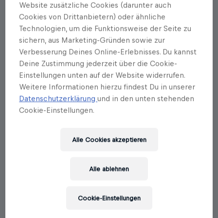
Website zusätzliche Cookies (darunter auch
Cookies von Drittanbietern) oder ähnliche
Autorenportrait
Technologien, um die Funktionsweise der Seite zu
Karin Buchart
sichern, aus Marketing-Gründen sowie zur
Verbesserung Deines Online-Erlebnisses. Du kannst
Karin Buchart verbindet das Heilpflanzen-
Deine Zustimmung jederzeit über die Cookie-
Erfahrungswissen aus den Alpen mit der
Einstellungen unten auf der Website widerrufen.
zeitgemäßen Ernährungswissenschaft und bringt es
Weitere Informationen hierzu findest Du in unserer
in eine alltagstaugliche Form. Zwanzig Jahre nach
Datenschutzerklärung
und in den unten stehenden
ihrer Heilwissenserhebung im Pinzgau versucht sie
die handwerklichen Abläufe für wirksame
Cookie-Einstellungen.
Kräutermedizin zu beschreiben und darzustellen. Sie
ist Ernährungswissenschaftlerin, Autorin mehrerer
Bücher und Kolumnistin im Magazin »carpe diem«.
Alle Cookies akzeptieren
Mehr als zehn Jahre war sie Lehrbeauftragte an
der Universität Salzburg und hat die Reihe
Alle ablehnen
»Naturapotheke« im Magazin »Servus in Stadt und
Land« geschrieben, die auch als Buch veröffentlicht
wurde. Sie hat das Europäische Institut für
Cookie-Einstellungen
Angewandte Pflanzenheilkunde mitbegründet und
den Lehrgang »Pflanzenheilkunde Praktikerin«