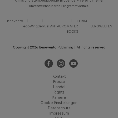
Krimis und atemberaubende Bildbände – vereint in einer
unverwechselbaren Programmvielfalt.
Benevento
TERRA
ecoWing
Servus
PANTAURO
MATER
BERGWELTEN
BOOKS
Copyright 2026 Benevento Publishing | All rights reserved
Kontakt
Presse
Handel
Rights
Karriere
Cookie Einstellungen
Datenschutz
Impressum