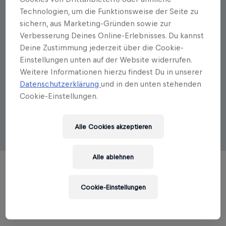
Technologien, um die Funktionsweise der Seite zu
Autorenportrait
sichern, aus Marketing-Gründen sowie zur
Verbesserung Deines Online-Erlebnisses. Du kannst
Michael Köhlmeier
Deine Zustimmung jederzeit über die Cookie-
Einstellungen unten auf der Website widerrufen.
Michael Köhlmeier, geboren 1949 in Vorarlberg, ist
seit Jahrzehnten ein Fixstern am deutschsprachigen
Weitere Informationen hierzu findest Du in unserer
Literaturhimmel. Für seine Erzählkunst wurde er
Datenschutzerklärung
und in den unten stehenden
mehrfach ausgezeichnet, u. a. mit dem Literaturpreis
Cookie-Einstellungen.
der Konrad-Adenauer-Stiftung, dem Marie-Luise-
Kaschnitz-Preis und dem Ferdinand-Berger-Preis des
DÖW.
Alle Cookies akzeptieren
Alle ablehnen
Cookie-Einstellungen
TITEL DES AUTORS