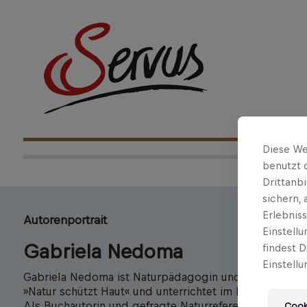
Diese We
benutzt 
Drittanb
sichern,
Erlebnis
Autorenportrait
Einstell
Gabriela Nedoma
findest D
Einstellu
Gabriela Nedoma ist Naturpädagogin und Expertin für b
»Natur schützt Haut« und unterrichtet im Lehrgang »G
Als Buchautorin und gefragte Naturreferentin engagier
Cooki