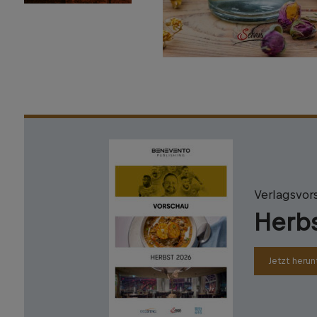
Verlagsvor
Herb
Jetzt herun