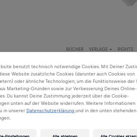
BÜCHER
VERLAGE
RIGHTS
bsite benutzt technisch notwendige Cookies. Mit Deiner Zus
diese Website zusätzliche Cookies (darunter auch Cookies von
ietern) oder ähnliche Technologien, um die Funktionsweise der 
 aus Marketing-Gründen sowie zur Verbesserung Deines Online-
ses. Du kannst Deine Zustimmung jederzeit über die Cookie-
ungen unten auf der Website widerrufen. Weitere Informationen 
u in unserer
Datenschutzerklärung
und in den unten stehenden
ngen.
iologische Hautpflege und Grüne Kosmetik. Sie initiierte d
rüne-Kosmetik-Pädagogik« die Grundlagen naturbelassener 
t sie sich in Projekten an Schulen und in der Erwachsenenb
e-Einstellungen
Alle ablehnen
Alle Cookies akzep