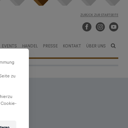
ZURÜCK ZUR STARTSEITE
EVENTS
HANDEL
PRESSE
KONTAKT
ÜBER UNS
timmung
Seite zu
hierzu
 Cookie-
as Projekt
Hautpflege.
ildung für
tieren