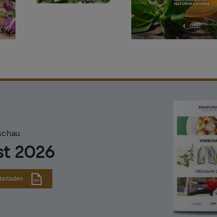
schau
st 2026
terladen