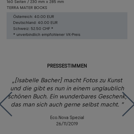
160 Seiten / 230 mm x 285 mm
TERRA MATER BOOKS
Österreich:
40.00 EUR
Deutschland:
40.00 EUR
Schweiz:
52.50 CHF *
* unverbindlich empfohlener VK-Preis
PRESSESTIMMEN
e
„[Isabelle Bacher] macht Fotos zu Kunst
und
und die gibt es nun in einem unglaublich
schönen Buch. Ein wunderbares Geschenk,
T
das man sich auch gerne selbst macht. ”
Eco.Nova Spezial
26/11/2019