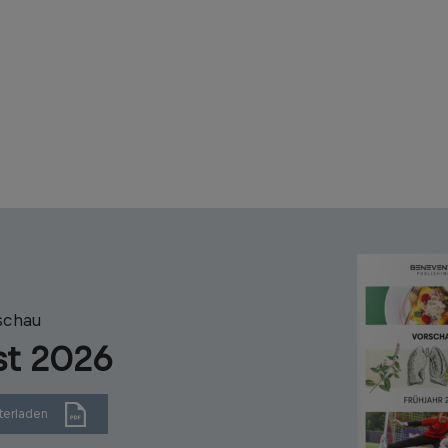
schau
st 2026
terladen