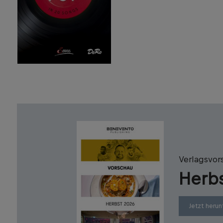
Verlagsvor
Herb
Jetzt herun