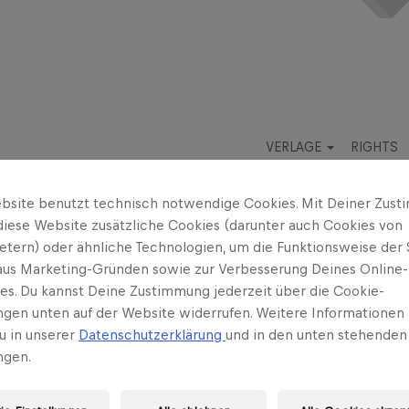
VERLAGE
RIGHTS
bsite benutzt technisch notwendige Cookies. Mit Deiner Zus
diese Website zusätzliche Cookies (darunter auch Cookies von
ietern) oder ähnliche Technologien, um die Funktionsweise der 
 aus Marketing-Gründen sowie zur Verbesserung Deines Online-
ses. Du kannst Deine Zustimmung jederzeit über die Cookie-
ungen unten auf der Website widerrufen. Weitere Informationen 
u in unserer
Datenschutzerklärung
und in den unten stehenden
ngen.
 Regisseur und Produzent Rudi Dolezal mit DoRo internation
 haben mit dem Erfolgsproduzenten zusammengearbeitet, dar
l Jackson. In Österreich hat Dolezal den Austropop maßge