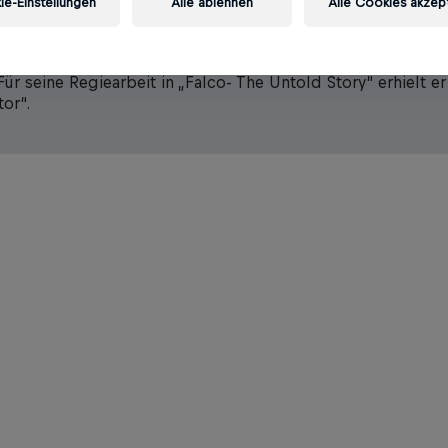
e-Einstellungen
Alle ablehnen
Alle Cookies akzep
ch, Georg Danzer und Christina Stürmer waren und sind se
nalen Film-, TV- und Musik-Awards in seiner langen Karriere
ür den GRAMMY, dem „Oscar“ der Popmusik, mit „Miles & Q
r seine Regiearbeit in „Falco- The Untold Story“ erhielt er
tor“.