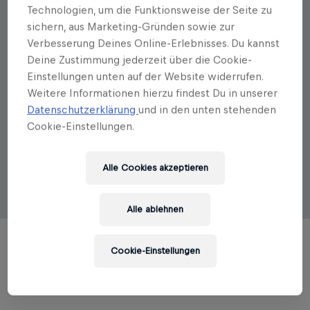
Technologien, um die Funktionsweise der Seite zu
Autorenportrait
sichern, aus Marketing-Gründen sowie zur
Verbesserung Deines Online-Erlebnisses. Du kannst
Monika Kipfelsberger
Deine Zustimmung jederzeit über die Cookie-
Monika Kipfelsberger hat es durch die Liebe nach
Einstellungen unten auf der Website widerrufen.
Armschlag im Waldviertel verschlagen, das seit 27
Weitere Informationen hierzu findest Du in unserer
Jahren als Mohndorf bekannt ist. Die Begeisterung
Datenschutzerklärung
und in den unten stehenden
für den Mohn und seine Produkte hat sie dazu
Cookie-Einstellungen.
bewegt, das zusammengetragene Wissen aus dem
Mohndorf gemeinsam mit den erfahrenen
Mohnwirtsleuten in dieses Buch zu packen.
Alle Cookies akzeptieren
Alle ablehnen
Cookie-Einstellungen
TITEL DES AUTORS