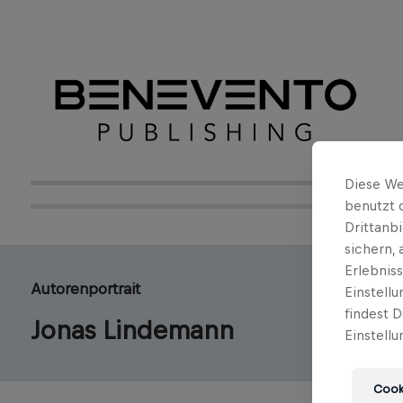
Diese We
benutzt 
Drittanb
sichern,
Erlebnis
Autorenportrait
Einstell
findest D
Jonas Lindemann
Einstellu
Cooki