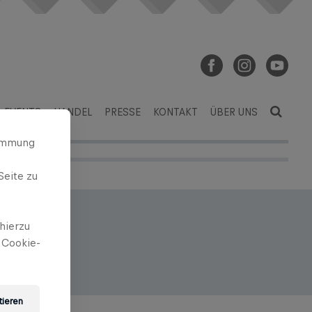
EVENTS
HANDEL
PRESSE
KONTAKT
ÜBER UNS
timmung
Seite zu
hierzu
 Cookie-
tieren