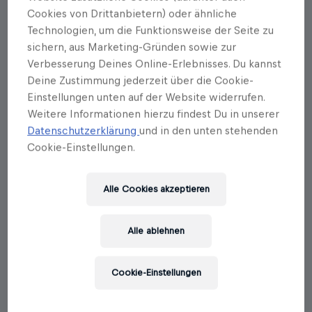
Cookies von Drittanbietern) oder ähnliche
Autorenportrait
Technologien, um die Funktionsweise der Seite zu
Winston Lord
sichern, aus Marketing-Gründen sowie zur
Verbesserung Deines Online-Erlebnisses. Du kannst
Henry Alfred Kissinger, geboren 1923 in Fürth,
Deine Zustimmung jederzeit über die Cookie-
flüchtete 1938 vor den Nazis in die USA. Er wurde
Einstellungen unten auf der Website widerrufen.
Soldat bei der US-Infanterie und amerikanischer
Weitere Informationen hierzu findest Du in unserer
Staatsbürger. Nach Militäreinsätzen in Deutschland
Datenschutzerklärung
und in den unten stehenden
nach 1945 (wo er unter anderem ehemalige Gestapo-
Cookie-Einstellungen.
Offiziere aufspürte und verhaftete) kehrte er in die
USA zurück, um in Harvard Politikwissenschaften zu
studieren. Er entwickelte Theorien von Macht und
Alle Cookies akzeptieren
Staat und vor allem von Realpolitik, die ihn in hohe
politische und akademische Positionen führten und
ihm hohe Würden wie etwa den Friedensnobelpreis
Alle ablehnen
1973 und die Ehrenmitgliedschaft beim FC Bayern
München und SpVgg Greuther Fürth bescherten. Von
1973–77 war er Außenminister der Regierung Nixon.
Cookie-Einstellungen
Auch nach seinem Ausscheiden galt er als
wesentliche Stimme im internationalen Geschehen.