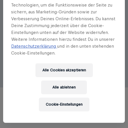
Technologien, um die Funktionsweise der Seite zu
Autorenportrait
sichern, aus Marketing-Gründen sowie zur
Wolf Lotter
Verbesserung Deines Online-Erlebnisses. Du kannst
Deine Zustimmung jederzeit über die Cookie-
Wolf Lotter, geboren 1962 in Mürzzuschlag,
Einstellungen unten auf der Website widerrufen.
Österreich, ist Mitbegründer des Magazins
brand
Weitere Informationen hierzu findest Du in unserer
eins
, für das er die Leitessays schreibt. Er gehörte
Datenschutzerklärung
und in den unten stehenden
davor den Redaktionen von
Cash Flow
,
News
und
Cookie-Einstellungen.
Profil
an und ist ein gefragter Keynote- Speaker und
Berater zum Thema »Transformation von der
Industrie- zur Wissensgesellschaft«. Er lebt mit
Alle Cookies akzeptieren
seiner Familie bei Stuttgart.
Alle ablehnen
Cookie-Einstellungen
TITEL DES AUTORS