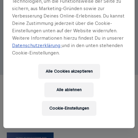
Technologien, um die Funktionsweise der Seite zu
Autorenportrait
sichern, aus Marketing-Gründen sowie zur
Verbesserung Deines Online-Erlebnisses. Du kannst
Thomas Neuhold
Deine Zustimmung jederzeit über die Cookie-
Einstellungen unten auf der Website widerrufen.
Thomas Neuhold, Jahrgang 1965, und Stefanie Ruep,
Weitere Informationen hierzu findest Du in unserer
Jahrgang 1987, sind österreichische Journalisten und
Datenschutzerklärung
und in den unten stehenden
arbeiten u. a. als Salzburg-Korrespondenten des
Standard. Beide sind profunde Kenner der
Cookie-Einstellungen.
heimischen Bergwelt.
Alle Cookies akzeptieren
Alle ablehnen
TITEL DES AUTORS
Cookie-Einstellungen