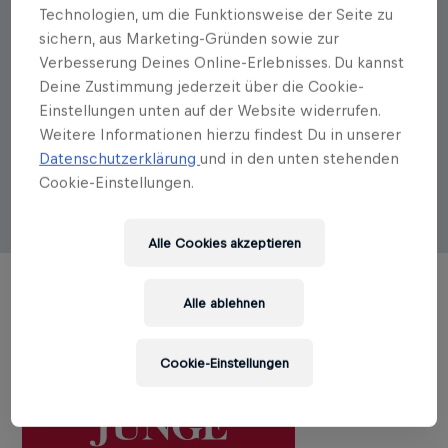
Technologien, um die Funktionsweise der Seite zu
Autorenportrait
sichern, aus Marketing-Gründen sowie zur
Tim Thoelke
Verbesserung Deines Online-Erlebnisses. Du kannst
Deine Zustimmung jederzeit über die Cookie-
Tim Thoelke, geboren 1972, ist seit 2011
Einstellungen unten auf der Website widerrufen.
Stadionsprecher bei RB Leipzig. Neben seiner
Weitere Informationen hierzu findest Du in unserer
Moderatorentätigkeit arbeitet er seit vielen Jahren als
Datenschutzerklärung
und in den unten stehenden
Kolumnist für verschiedene Print- und Onlinemedien.
Cookie-Einstellungen.
Alle Cookies akzeptieren
Alle ablehnen
TITEL DES AUTORS
Cookie-Einstellungen