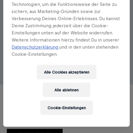
Technologien, um die Funktionsweise der Seite zu
Autorenportrait
sichern, aus Marketing-Gründen sowie zur
Timothy C. Winegard
Verbesserung Deines Online-Erlebnisses. Du kannst
Deine Zustimmung jederzeit über die Cookie-
Timothy C. Winegard lehrt Geschichte an der
Einstellungen unten auf der Website widerrufen.
Colorado Mesa University. Der Kanadier studierte
Weitere Informationen hierzu findest Du in unserer
Geschichte im englischen Oxford, war neun Jahre
Datenschutzerklärung
und in den unten stehenden
lang im Dienst der kanadischen und britischen
Cookie-Einstellungen.
Armeen. Sein Hauptforschungsgebiet ist die
Geschichte des Militärs und der indigenen Völker
Nordamerikas.
Alle Cookies akzeptieren
Alle ablehnen
TITEL DES AUTORS
Cookie-Einstellungen