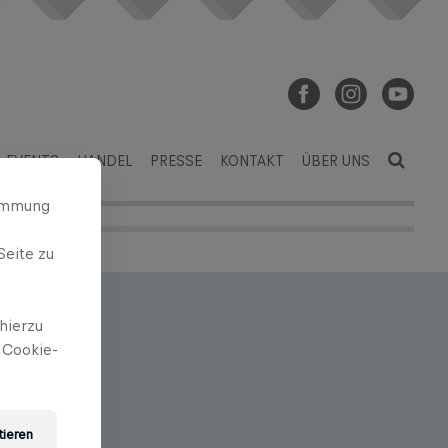
EVENTS
HANDEL
PRESSE
KONTAKT
ÜBER UNS
timmung
Seite zu
hierzu
 Cookie-
und Sticken
tieren