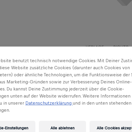
VERLAGE
RIGHTS
bsite benutzt technisch notwendige Cookies. Mit Deiner Zus
diese Website zusätzliche Cookies (darunter auch Cookies von
ietern) oder ähnliche Technologien, um die Funktionsweise der 
 aus Marketing-Gründen sowie zur Verbesserung Deines Online-
ses. Du kannst Deine Zustimmung jederzeit über die Cookie-
ungen unten auf der Website widerrufen. Weitere Informationen 
u in unserer
Datenschutzerklärung
und in den unten stehenden
ngen.
 des „Wollzimmers“, wo sich alles rund ums Häkeln, Stricken 
e-Einstellungen
Alle ablehnen
Alle Cookies akzep