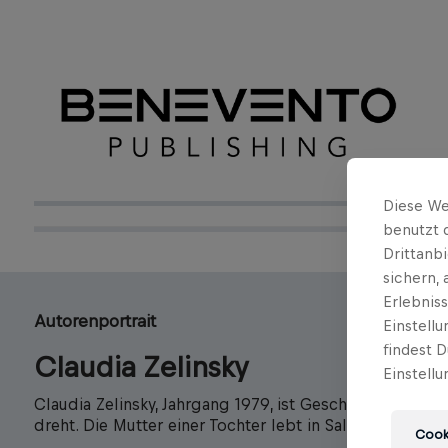
Diese We
benutzt 
Drittanb
sichern,
Erlebnis
Autorenportrait
Einstell
findest D
Claudia Zelinsky
Einstellu
Claudia Zelinsky, Jahrgang 1979, ist Geschäftsführerin
dreht. Die Mutter einer Tochter lebt in Salzburg.
Cooki