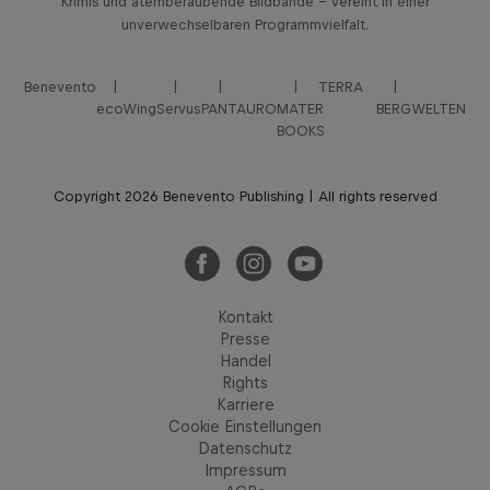
Krimis und atemberaubende Bildbände – vereint in einer
unverwechselbaren Programmvielfalt.
Benevento
TERRA
ecoWing
Servus
PANTAURO
MATER
BERGWELTEN
BOOKS
Copyright 2026 Benevento Publishing | All rights reserved
Kontakt
Presse
Handel
Rights
Karriere
Cookie Einstellungen
Datenschutz
Impressum