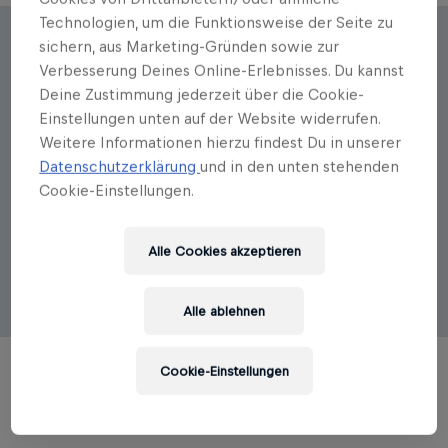
Technologien, um die Funktionsweise der Seite zu
sichern, aus Marketing-Gründen sowie zur
Autorenportrait
Verbesserung Deines Online-Erlebnisses. Du kannst
Michael Gurski
Deine Zustimmung jederzeit über die Cookie-
Einstellungen unten auf der Website widerrufen.
Michael Gurski, geb. 1979 in Tübingen,
Weitere Informationen hierzu findest Du in unserer
war Profitorwart und Torwarttrainer im
Datenschutzerklärung
und in den unten stehenden
Männerfußball. Nach fast zwei Jahrzehnten als Spieler
Cookie-Einstellungen.
in verschiedenen deutschen Vereinen widmet sich
Gurski nun dem Coaching und spezialisierte sich auf
das Training von Torfrauen. Gurski lebt und arbeitet in
Alle Cookies akzeptieren
Deutschland, wo er die Torfrauen von RB Leipzig
trainiert.
Alle ablehnen
Cookie-Einstellungen
TITEL DES AUTORS