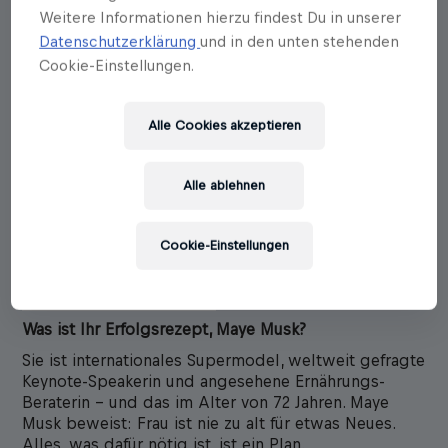
Weitere Informationen hierzu findest Du in unserer
Datenschutzerklärung
und in den unten stehenden
Cookie-Einstellungen.
Alle Cookies akzeptieren
Alle ablehnen
Maye Musk
Katja Hald
Cookie-Einstellungen
Eine Frau, ein Plan
Erscheinungstermin: 15.01.2021
Was ist Ihr Erfolgsrezept, Maye Musk?
Sie ist internationales Supermodel, weltweit gefragte
Keynote-Speakerin und angesehene Ernährungs-
Beraterin – und das im Alter von 72 Jahren. Maye
Musk beweist: Frau ist nie zu alt für etwas Neues.
Alles, was dafür nötig ist, ist ein Plan.