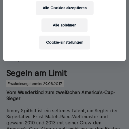
Alle Cookies akzeptieren
Alle ablehnen
Cookie-Einstellungen
Jimmy Spithill
Segeln am Limit
Erscheinungstermin: 29.08.2017
Vom Wunderkind zum zweifachen America's-Cup-
Sieger
Jimmy Spithill ist ein seltenes Talent, ein Segler der
Superlative. Er ist Match-Race-Weltmeister und
gewann 2010 und 2013 mit seiner Crew den
America’s Cup. Aber er will nicht nur zu den Besten