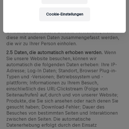
verwenden wir diese Daten für die Verwaltung und
Fehlerbehebung und um Ihnen Marketingmaterial zu
senden (sofern Sie zugestimmt haben, von uns
Cookie-Einstellungen
Marketingmaterial zu erhalten). Wie unten in
Abschnitt 2.8 erläutert, können wir diese Daten unter
Umständen für weitere Zwecke verwenden, wenn
diese mit anderen Daten zusammengefasst werden,
die wir zu Ihrer Person einholen.
2.5 Daten, die automatisch erhoben werden.
Wenn
Sie unsere Website besuchen, können wir
automatisch die folgenden Daten erheben: Ihre IP-
Adresse; Log-In Daten; Standort, Browser Plug-in-
Typen und -Versionen; Betriebssystem und -
plattform; Informationen zu Ihrem Besuch,
einschließlich des URL-Clickstream (Folge von
Seitenaufrufen) auf, durch und von unserer Website;
Produkte, die Sie sich ansehen oder nach denen Sie
gesucht haben; Download-Fehler; Dauer des
Besuches von bestimmten Seiten und Interaktionen
zwischen den Seiten. Die automatische
Datenerhebung erfolgt durch den Einsatz