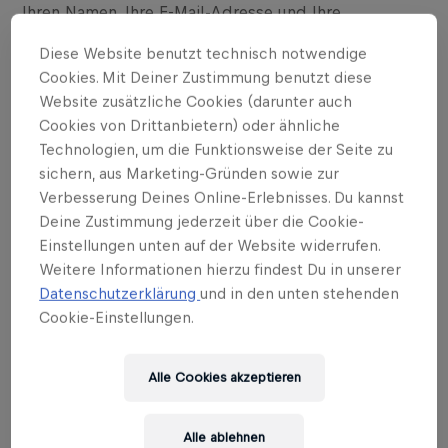
Ihren Namen, Ihre E-Mail-Adresse und Ihre
Telefonnummer. Wenn Sie sich registrieren, um ein
Diese Website benutzt technisch notwendige
Benutzerkonto bei uns zu haben, erhalten Sie auch
ein individuelles Passwort, welches es Ihnen
Cookies. Mit Deiner Zustimmung benutzt diese
ermöglicht, auf Ihr Konto zuzugreifen.
Website zusätzliche Cookies (darunter auch
Cookies von Drittanbietern) oder ähnliche
2.3
Wenn Sie sich dazu entschließen sollten, Spiele,
Apps oder sonstige Waren oder Services auf unserer
Technologien, um die Funktionsweise der Seite zu
Website zu erwerben, so erheben wir zusätzlich Ihre
sichern, aus Marketing-Gründen sowie zur
Lieferadresse, Ihre Rechnungsadresse sowie
Verbesserung Deines Online-Erlebnisses. Du kannst
Angaben zur Bezahlung. Bitte nehmen Sie zur
Deine Zustimmung jederzeit über die Cookie-
Kenntnis, dass Ihre Zahlungsdaten nicht von uns
Einstellungen unten auf der Website widerrufen.
gespeichert werden; dies geschieht durch einen
Weitere Informationen hierzu findest Du in unserer
externen Zahlungsdienstleister. Wenn Sie sich dazu
Datenschutzerklärung
und in den unten stehenden
entscheiden sollten, einen unserer Newsletter zu
abonnieren, so erheben wir Ihren Namen, Ihre E-Mail-
Cookie-Einstellungen.
Adresse, Ihr Geschlecht und Ihr Geburtsdatum.
2.4
Die personenbezogenen Daten, die Sie uns zur
Alle Cookies akzeptieren
Verfügung stellen, werden für den Zweck verwendet,
Ihnen die Nutzung unserer Website und Einkäufe
über die Website zu ermöglichen. Des Weiteren
Alle ablehnen