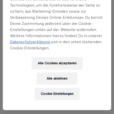
Technologien, um die Funktionsweise der Seite zu
sichern, aus Marketing-Gründen sowie zur
Verbesserung Deines Online-Erlebnisses. Du kannst
Deine Zustimmung jederzeit über die Cookie-
Einstellungen unten auf der Website widerrufen.
Presse- und Öffentlichkeitsarbeit
Weitere Informationen hierzu findest Du in unserer
Datenschutzerklärung
und in den unten stehenden
Benevento Publishing
Cookie-Einstellungen.
eine Marke der Red Bull Media House GmbH
Halleiner Landesstraße 24
Alle Cookies akzeptieren
5061 Elsbethen
Österreich
press@beneventobooks.com
Alle ablehnen
Cookie-Einstellungen