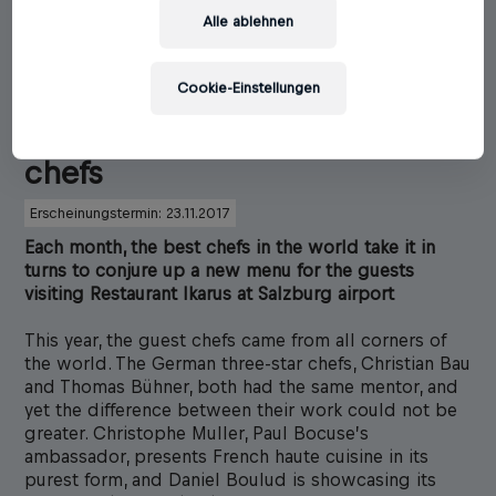
Alle ablehnen
Martin Klein
Ikarus-Team
Cookie-Einstellungen
Ikarus invites the world’s best
chefs
Erscheinungstermin: 23.11.2017
Each month, the best chefs in the world take it in
turns to conjure up a new menu for the guests
visiting Restaurant Ikarus at Salzburg airport
This year, the guest chefs came from all corners of
the world. The German three-star chefs, Christian Bau
and Thomas Bühner, both had the same mentor, and
yet the difference between their work could not be
greater. Christophe Muller, Paul Bocuse’s
ambassador, presents French haute cuisine in its
purest form, and Daniel Boulud is showcasing its