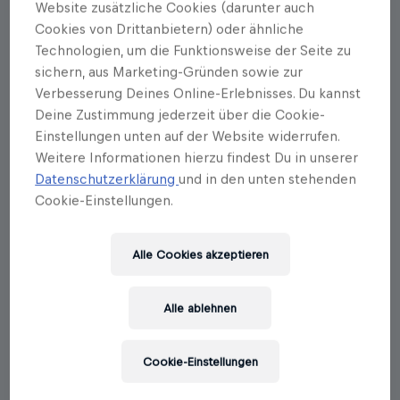
Website zusätzliche Cookies (darunter auch
Autorenportrait
Cookies von Drittanbietern) oder ähnliche
Technologien, um die Funktionsweise der Seite zu
Karin Buchart
sichern, aus Marketing-Gründen sowie zur
Verbesserung Deines Online-Erlebnisses. Du kannst
Karin Buchart verbindet das Heilpflanzen-
Erfahrungswissen aus den Alpen mit der
Deine Zustimmung jederzeit über die Cookie-
zeitgemäßen Ernährungswissenschaft und bringt es
Einstellungen unten auf der Website widerrufen.
in eine alltagstaugliche Form. Zwanzig Jahre nach
Weitere Informationen hierzu findest Du in unserer
ihrer Heilwissenserhebung im Pinzgau versucht sie
Datenschutzerklärung
und in den unten stehenden
die handwerklichen Abläufe für wirksame
Cookie-Einstellungen.
Kräutermedizin zu beschreiben und darzustellen. Sie
ist Ernährungswissenschaftlerin, Autorin mehrerer
Bücher und Kolumnistin im Magazin »carpe diem«.
Alle Cookies akzeptieren
Mehr als zehn Jahre war sie Lehrbeauftragte an
der Universität Salzburg und hat die Reihe
»Naturapotheke« im Magazin »Servus in Stadt und
Alle ablehnen
Land« geschrieben, die auch als Buch veröffentlicht
wurde. Sie hat das Europäische Institut für
Angewandte Pflanzenheilkunde mitbegründet und
Cookie-Einstellungen
den Lehrgang »Pflanzenheilkunde Praktikerin«
entwickelt.