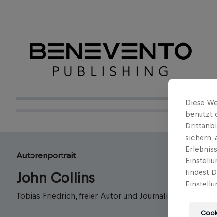
Diese We
benutzt 
Drittanb
sichern,
Erlebnis
Autorenportrait
Einstell
findest D
John Collins
Einstellu
Tobias Friedrich, freier Autor und Journalist
Cooki