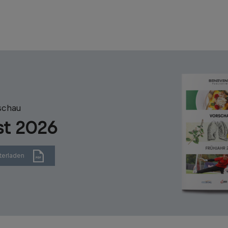
schau
st 2026
terladen