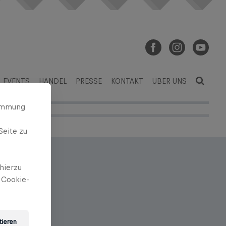
EVENTS
HANDEL
PRESSE
KONTAKT
ÜBER UNS
timmung
Seite zu
hierzu
 Cookie-
tieren