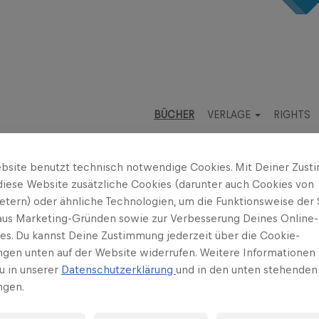
BÜCHER
VERLAGE
RIGHTS
bsite benutzt technisch notwendige Cookies. Mit Deiner Zus
diese Website zusätzliche Cookies (darunter auch Cookies von
ietern) oder ähnliche Technologien, um die Funktionsweise der 
 aus Marketing-Gründen sowie zur Verbesserung Deines Online-
ses. Du kannst Deine Zustimmung jederzeit über die Cookie-
n
Ikarus-Team
ungen unten auf der Website widerrufen. Weitere Informationen 
u in unserer
Datenschutzerklärung
und in den unten stehenden
ngen.
termin: 26.02.2027
 Journey Around the World