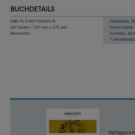
BUCHDETAILS
ISBN-13 9783710902475
Österreich:
3
232 Seiten / 210 mm x 275 mm
Deutschland:
Benevento
Schweiz:
46.
* unverbindli
Verlagsvor