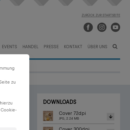
ZURÜCK ZUR STARTSEITE
EVENTS
HANDEL
PRESSE
KONTAKT
ÜBER UNS
timmung
Seite zu
DOWNLOADS
hierzu
 Cookie-
Cover 72dpi
JPG, 2.24 MB
Cover 300dpi