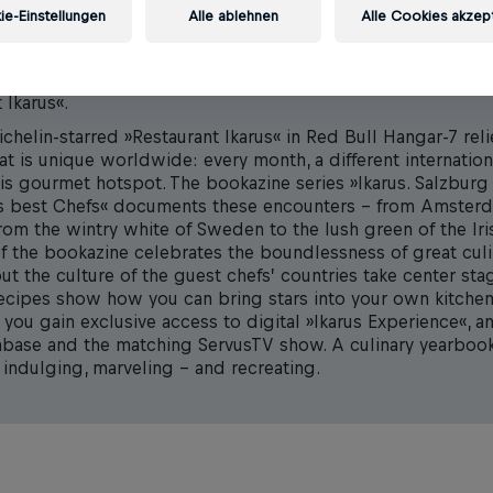
e-Einstellungen
Alle ablehnen
Alle Cookies akzep
rant Ikarus« in Red Bull Hangar-7 is the landing place for i
 Every year, Executive Chef Martin Klein visits selected top c
 world and develops menus with them that delight guests 
 Ikarus«.
helin-starred »Restaurant Ikarus« in Red Bull Hangar-7 reli
t is unique worldwide: every month, a different internation
his gourmet hotspot. The bookazine series »Ikarus. Salzbu
s best Chefs« documents these encounters – from Amster
rom the wintry white of Sweden to the lush green of the Iris
f the bookazine celebrates the boundlessness of great culin
ut the culture of the guest chefs’ countries take center sta
recipes show how you can bring stars into your own kitchen
you gain exclusive access to digital »Ikarus Experience«, a
abase and the matching ServusTV show. A culinary yearbook
 indulging, marveling – and recreating.