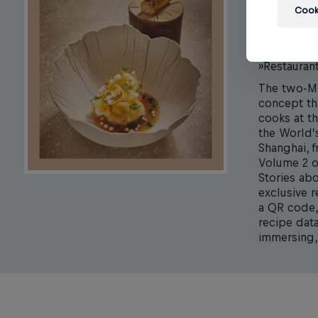
Cooki
The »Restau
star chefs.
around the
»Restaurant
The two-Mic
concept tha
cooks at t
the World’
Shanghai, f
Volume 2 o
Stories abo
exclusive 
a QR code, 
recipe dat
immersing,