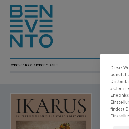
Benevento
»
Bücher
» Ikarus
Diese We
benutzt 
Drittanb
sichern,
Erlebnis
Martin Klei
Einstell
Ikarus
findest D
Einstellu
Erscheinungs
A Culinary