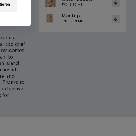
tieren
JPG, 2.52 MB
nternational
hefs
Mockup
at
PNG, 2.91 MB
es on a
al top chef
rg Welcomes
dam to
h island,
ary art.
ge, and
. Thanks to
n extensive
 for