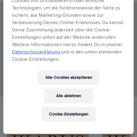
Cookies von Drittanbietern) oder ähnliche
Technologien, um die Funktionsweise der Seite zu
sichern, aus Marketing-Gründen sowie zur
Autorenportrait
Verbesserung Deines Online-Erlebnisses. Du kannst
Martin Klein
Deine Zustimmung jederzeit über die Cookie-
Einstellungen unten auf der Website widerrufen.
Die besten Köche der Welt wechseln sich Monat für
Weitere Informationen hierzu findest Du in unserer
Monat ab, um am Salzburger Flughafen für die Gäste
Datenschutzerklärung
und in den unten stehenden
des Restaurant Ikarus ihre Menüs zu zaubern.
Cookie-Einstellungen.
Dort arbeitet Executive Chef Martin Klein mit einem
perfekt eingespielten Team und den erlesensten
Zutaten, um die Menüs der Gastköche perfekt
Alle Cookies akzeptieren
nachzukochen.
Alle ablehnen
Cookie-Einstellungen
TITEL DES AUTORS