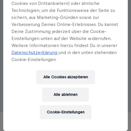
Hans Gerlach
Cookies von Drittanbietern) oder ähnliche
Technologien, um die Funktionsweise der Seite zu
Hans Gerlach war viele Jahre Koch in den besten
europäischen Sterne-Restaurants. Er studierte
sichern, aus Marketing-Gründen sowie zur
Architektur und begann als Rezeptautor und
Verbesserung Deines Online-Erlebnisses. Du kannst
Foodfotograf zu arbeiten – erfolgreich, deshalb baut
Deine Zustimmung jederzeit über die Cookie-
er ausschließlich Lebkuchenhäuser. Bekannt wurde
Einstellungen unten auf der Website widerrufen.
der Koch durch seine Kolumnen, zum Beispiel
Weitere Informationen hierzu findest Du in unserer
»Kochen (fast)ohne Rezept« und »Gerlachs Alphabet
Datenschutzerklärung
und in den unten stehenden
der feinen Küche« im Magazin der Süddeutschen
Cookie-Einstellungen.
Zeitung. Gerlach sucht nach den wirklich wichtigen
Rezepten und erklärt auch scheinbar komplizierte
Küchengeheimnisse einfach und unterhaltsam.
Alle Cookies akzeptieren
Große kulinarische Reisebücher wie die
“Alpenküche” oder “Vietnam – Küche und Kultur”
schreibt und entwickelt er zusammen mit der
Alle ablehnen
Journalistin und Autorin Susanna Bingemer.
Cookie-Einstellungen