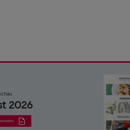
schau
st 2026
terladen