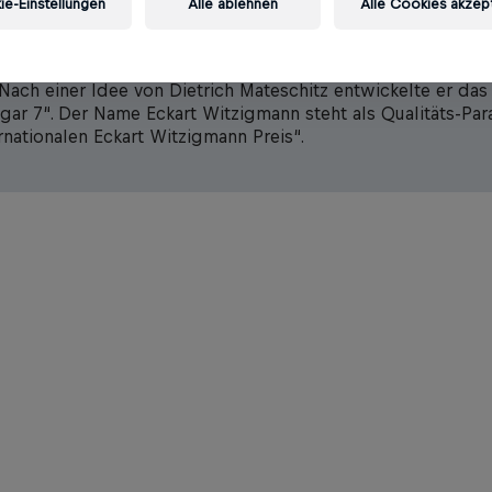
e-Einstellungen
Alle ablehnen
Alle Cookies akzep
nes Erfolges beschloss er abzutreten. „Ich habe gemerkt, 
 Für Eckart Witzigmann kein Grund, sich auf seinen Lorbeer
hbuchautoren der letzten dreißig Jahre. Parallel dazu bega
 Nach einer Idee von Dietrich Mateschitz entwickelte er das
gar 7“. Der Name Eckart Witzigmann steht als Qualitäts-Par
rnationalen Eckart Witzigmann Preis“.