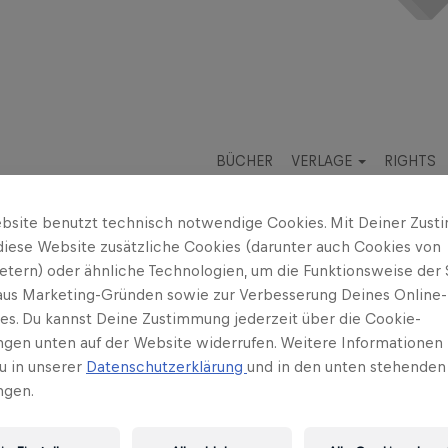
BÜCHER
VERLAGE
RIGHTS
bsite benutzt technisch notwendige Cookies. Mit Deiner Zus
diese Website zusätzliche Cookies (darunter auch Cookies von
ietern) oder ähnliche Technologien, um die Funktionsweise der 
 aus Marketing-Gründen sowie zur Verbesserung Deines Online-
ses. Du kannst Deine Zustimmung jederzeit über die Cookie-
ungen unten auf der Website widerrufen. Weitere Informationen 
u in unserer
Datenschutzerklärung
und in den unten stehenden
ngen.
eboren, bekennender Bad Gasteiner, wurde in den besten Häu
 von den Besten seines Faches gefördert. Er erhielt zahlr
ichelin-Sterne. Vom Restaurantführer „Gault Millau“ wurde