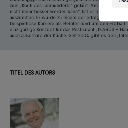
Cooki
zum „Koch des Jahrhunderts“ gekürt. Am Höhepunkt sei
nicht mehr besser werden kann“, hat er damals gesagt.
auszuruhen. Er wurde zu einem der erfolgreichsten Koc
beispiellose Karriere als Berater rund um den Erdball.
einzigartige Konzept für das Restaurant „IKARUS – Han
auch außerhalb der Küche: Seit 2004 gibt es den „Inte
TITEL DES AUTORS